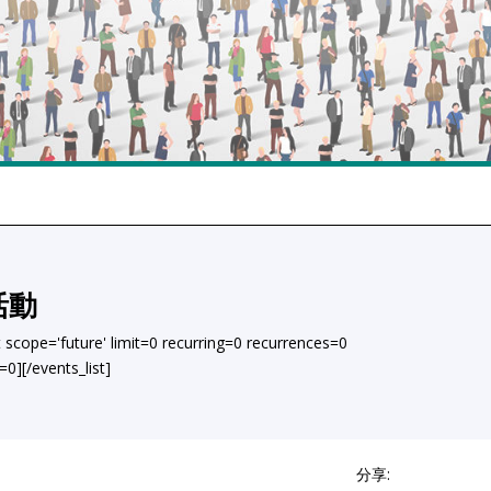
活動
st scope='future' limit=0 recurring=0 recurrences=0
0][/events_list]
分享: