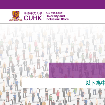
Skip
to
Content
以下為