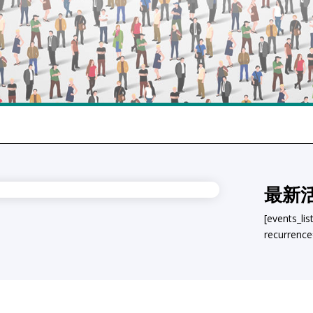
最新
[events_li
recurrence=