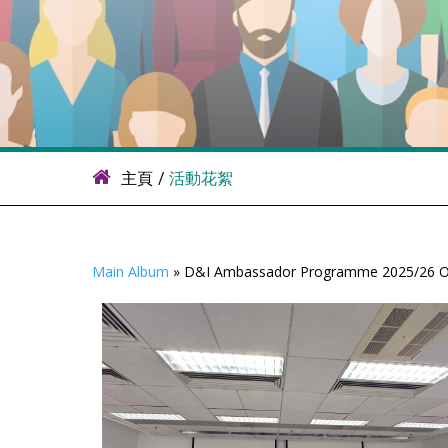
主頁
/
活動花絮
Main Album
» D&I Ambassador Programme 2025/26 Op